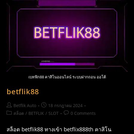
เบทฟิก88 คาสิโนออนไลน์ ระบบฝากถอน ออโต้
betflik88
Betflik Auto
18 กรกฎาคม 2024
สล็อต
/
BETFLIK
/
SLOT
0 Comments
สล็อต betflik88 ทางเข้า betflix888th คาสิโน