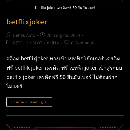
betflix joker เครดิตฟรี 50 ยืนยันเบอร์
betflixjoker
Betflik Auto
20 กรกฎาคม 2024
BETFLIK
/
SLOT
/
คาสิโน
0 Comments
สล็อต betflixjoker ทางเข้า เบทฟิกโจ๊กเกอร์ เครดิต
ฟรี betflik joker เครดิต ฟรี เบทฟิกjoker เข้าสู่ระบบ
betflix joker เครดิตฟรี 50 ยืนยันเบอร์ ไม่ต้องฝาก
ไม่แชร์
Continue Reading