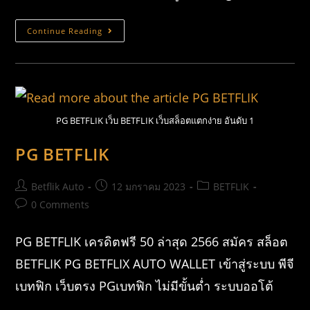
Continue Reading
PG BETFLIK เว็บ BETFLIK เว็บสล็อตแตกง่าย อันดับ 1
PG BETFLIK
Betflik Auto
12 มกราคม 2023
BETFLIK
0 Comments
PG BETFLIK เครดิตฟรี 50 ล่าสุด 2566 สมัคร สล็อต
BETFLIK PG BETFLIX AUTO WALLET เข้าสู่ระบบ พีจี
เบทฟิก เว็บตรง PGเบทฟิก ไม่มีขั้นต่ำ ระบบออโต้