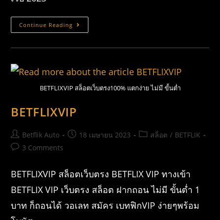
Continue Reading
BETFLIXVIP สล็อตเว็บตรง100% แตกง่าย ไม่มี ขั้นต่ำ
BETFLIXVIP
Betflik Auto
18 เมษายน 2023
สล็อต
/
BETFLIK
3 Comments
BETFLIXVIP สล็อตเว็บตรง BETFLIX VIP ทางเข้า
BETFLIX VIP เว็บตรง สล็อต ฝากถอน ไม่มี ขั้นต่ำ 1
บาท ก็ถอนได้ วอเลท สมัคร เบทฟิกVIP ง่ายๆพร้อม