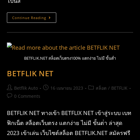
โบนัส
Continue Reading
BETFLIK.NET สล็อตเว็บตรง100% แตกง่าย ไม่มี ขั้นต่ำ
BETFLIK NET
Betflik Auto
16 เมษายน 2023
สล็อต
/
BETFLIK
0 Comments
BETFLIK NET ทางเข้า BETFLIX NET เข้าสู่ระบบ เบท
ฟิกเน็ต สล็อตเว็บตรง แตกง่าย ไม่มี ขั้นต่ํา ล่าสุด
2023 เข้าเล่น เว็บไซต์สล็อต BETFLIK.NET สมัครฟรี