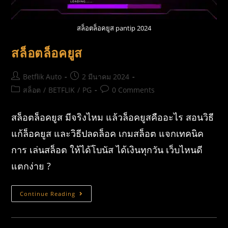
สล็อตล็อคยูส pantip 2024
สล็อตล็อคยูส
Betflik Auto
2 มีนาคม 2024
สล็อต
/
BETFLIK
/
PG
0 Comments
สล็อตล็อคยูส มีจริงไหม แล้วล็อคยูสคืออะไร สอนวิธี
แก้ล็อคยูส และวิธีปลดล็อค เกมสล็อต แจกเทคนิค
การ เล่นสล็อต ให้ได้โบนัส ได้เงินทุกวัน เว็บไหนดี
แตกง่าย ?
Continue Reading