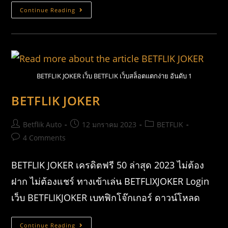
Continue Reading
BETFLIK JOKER เว็บ BETFLIK เว็บสล็อตแตกง่าย อันดับ 1
BETFLIK JOKER
Betflik Auto
12 มกราคม 2023
BETFLIK
4 Comments
BETFLIK JOKER เครดิตฟรี 50 ล่าสุด 2023 ไม่ต้อง
ฝาก ไม่ต้องแชร์ ทางเข้าเล่น BETFLIXJOKER Login
เว็บ BETFLIKJOKER เบทฟิกโจ๊กเกอร์ ดาวน์โหลด
Continue Reading