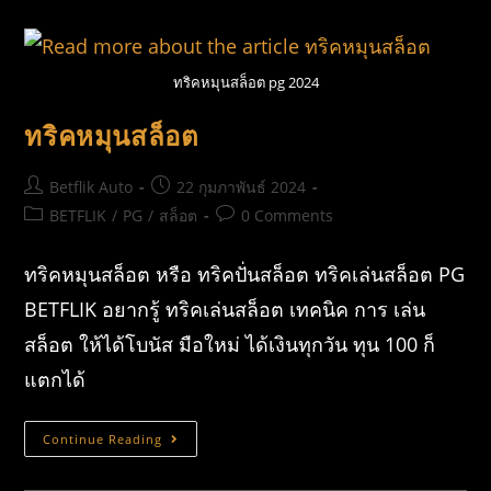
ทริคหมุนสล็อต pg 2024
ทริคหมุนสล็อต
Betflik Auto
22 กุมภาพันธ์ 2024
BETFLIK
/
PG
/
สล็อต
0 Comments
ทริคหมุนสล็อต หรือ ทริคปั่นสล็อต ทริคเล่นสล็อต PG
BETFLIK อยากรู้ ทริคเล่นสล็อต เทคนิค การ เล่น
สล็อต ให้ได้โบนัส มือใหม่ ได้เงินทุกวัน ทุน 100 ก็
แตกได้
Continue Reading