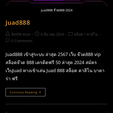
juad888 จ๊วด888 2024
Juad888
Betflik Auto
4 มีนาคม 2024
สล็อต
/
คาสิโน
0 Comments
Juad888 เข้าสู่ระบบ ล่าสุด 2567 เว็บ จ๊วด888 vip
สล็อตจ๊วด 888 เครดิตฟรี 50 ล่าสุด 2024 สมัคร
เว็บJuad ทางเข้าเล่น Juad 888 สล็อต คาสิโน บาคา
ร่า ฟรี
Continue Reading