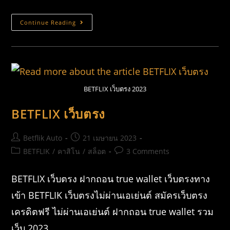
Continue Reading
BETFLIX เว็บตรง 2023
BETFLIX เว็บตรง
Betflik Auto
21 เมษายน 2023
BETFLIK
/
คาสิโน
/
สล็อต
3 Comments
BETFLIX เว็บตรง ฝากถอน true wallet เว็บตรงทาง
เข้า BETFLIK เว็บตรงไม่ผ่านเอเย่นต์ สมัครเว็บตรง
เครดิตฟรี ไม่ผ่านเอเย่นต์ ฝากถอน true wallet รวม
เว็บ 2023