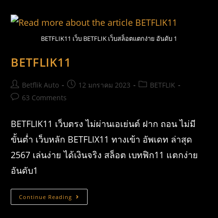
BETFLIK11 เว็บ BETFLIK เว็บสล็อตแตกง่าย อันดับ 1
BETFLIK11
Betflik Auto
12 มกราคม 2023
BETFLIK
63 Comments
BETFLIK11 เว็บตรง ไม่ผ่านเอเย่นต์ ฝาก ถอน ไม่มี
ขั้นต่ำ เว็บหลัก BETFLIX11 ทางเข้า อัพเดท ล่าสุด
2567 เล่นง่าย ได้เงินจริง สล็อต เบทฟิก11 แตกง่าย
อันดับ1
Continue Reading