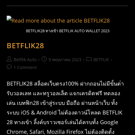
BETFLIK28 ทางเข้า BETFLIK AUTO WALLET 2023
BETFLIK28
Betflik Auto
9 พฤษภาคม 2023
BETFLIK
1 Comment
BETFLIK28 สล็อตเว็บตรง100% ฝากถอนไม่มีขั้นต่ํา
รับวอลเลท และทรูวอลเล็ต แจกเครดิตฟรี ทดลอง
เล่น เบทฟิก28 เข้าสู่ระบบ มือถือ ผ่านหน้าเว็บ ทั้ง
ระบบ iOS & Android ไม่ต้องดาวน์โหลด BETFLIK
28 ทางเข้า ลิ้งค์บราวเซอร์เล่นได้ครบทั้ง Google
Chrome, Safari, Mozilla Firefox ไม่ต้องติดตั้ง