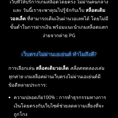
เว็บที่ให้บริการเกมสล็อตโดยตรง ไม่ผ่านคนกลาง
และ วันนี้เราจะพาคุณไปรู้จักกับเว็บ
สล็อตเติม
วอลเล็ต
ที่สามารถเติมเงินผ่านวอเลทได้ โดยไม่มี
ขั้นต่ำในการฝากเงิน พร้อมแนะนำเกมสล็อตแตก
ง่ายจากค่าย PG
เว็บตรงไม่ผ่านเอเย่นต์ ทำไมถึงดี?
การเลือกเล่น
สล็อตเติมวอเล็ด
สล็อตทดลองเล่น
ทุกค่าย
เกมสล็อตผ่านเว็บตรงไม่ผ่านเอเย่นต์มี
ข้อดีหลายประการ:
ความปลอดภัย100% : การทำธุรกรรมทางการ
เงินโดยตรงกับเว็บไซต์ช่วยลดความเสี่ยงที่จะ
ถูกโกง