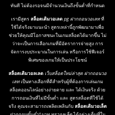
ทันที ไม่ต้องรอจนมีจำนวนเงินถึงขั้นต่ำที่กำหนด
เรามีสูตร
สล็อตเติมวอเลด
pg ฝากถอนวอเลท
ที่
ใช้ได้จริงมาแนะนำ สูตรเหล่านี้ถูกพัฒนามาเพื่อ
ช่วยให้คุณมีโอกาสชนะในเกมสล็อตได้มากขึ้น ไม่
ว่าจะเป็นการเลือกเกมที่มีอัตราการจ่ายสูง การ
จัดการงบประมาณในการเล่น หรือการใช้ฟีเจอร์
พิเศษของเกมให้เป็นประโยชน์
สล็อตเติมวอลเลด
เว็บสล็อตใหม่ล่าสุด ฝากถอนวอ
เลท
เป็นทางเลือกที่ดีสำหรับผู้ที่ต้องการเล่นเกม
สล็อตออนไลน์อย่างง่ายดาย และ ได้เงินจริง ด้วย
การถอนเงินที่ไม่มีขั้นต่ำ และ สูตรสล็อตที่ใช้ได้
จริง คุณจะสามารถเพลิดเพลินกับ
สล็อตเติมวอเล็ต
ฝากถอนขั้นต่ำ1บาท ทรูวอลเล็ต
ได้อย่างเต็มที่ใน