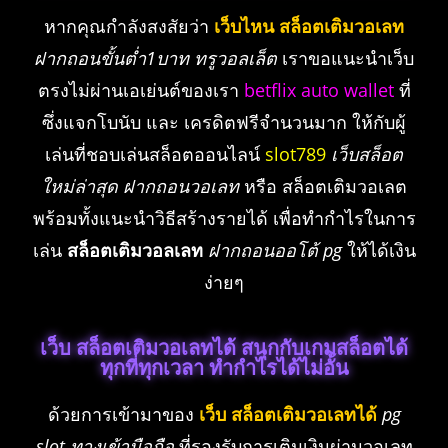
หากคุณกำลังสงสัยว่า
เว็บไหน สล็อตเติมวอเลท
ฝากถอนขั้นต่ำ1บาท ทรูวอลเล็ต
เราขอแนะนำเว็บ
ตรงไม่ผ่านเอเย่นต์ของเรา
betflix auto wallet
ที่
ซึ่งแจกโบนับ และ เครดิตฟรีจำนวนมาก ให้กับผู้
เล่นที่ชอบเล่นสล็อตออนไลน์
slot789
เว็บสล็อต
ใหม่ล่าสุด ฝากถอนวอเลท
หรือ สล็อตเติมวอเลต
พร้อมทั้งแนะนำวิธีสร้างรายได้ เพื่อทำกำไรในการ
เล่น
สล็อตเติมวอลเลท
ฝากถอนออโต้ pg
ให้ได้เงิน
ง่ายๆ
เว็บ สล็อตเติมวอเลทได้ สนุกกับเกมสล็อตได้
ทุกที่ทุกเวลา ทำกำไรได้ไม่อั้น
ด้วยการเข้ามาของ
เว็บ สล็อตเติมวอเลทได้
pg
slot ทางเข้ามือถือ
ที่รองรับการเติมเงินผ่านวอเลท