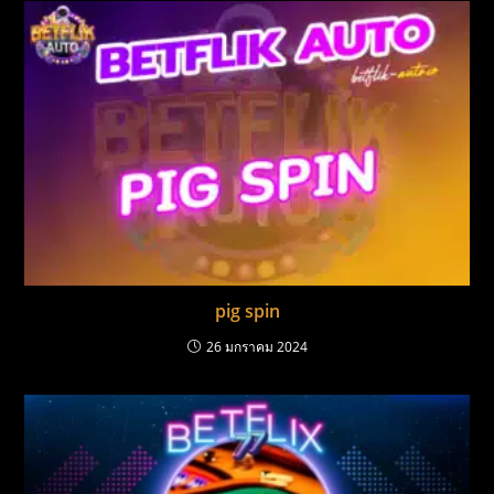
pig spin
26 มกราคม 2024