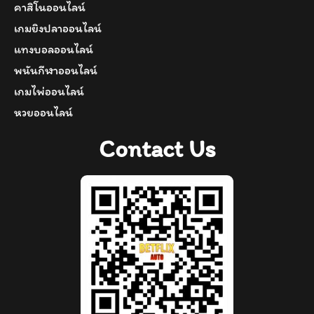
คาสิโนออนไลน์
เกมยิงปลาออนไลน์
แทงบอลออนไลน์
พนันกีฬาออนไลน์
เกมไพ่ออนไลน์
หวยออนไลน์
Contact Us