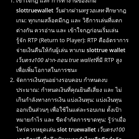
เข้าใจกฎ และ การทำงานของเกม
slottruewallet
ว็บฝากผ่านทรูวอเลท
ศึกษากฎ
เกม: ทุกเกมสล็อตมีกฎ และ วิธีการเล่นที่แตก
ต่างกัน ควรอ่าน และ เข้าใจกฎก่อนเริ่มเล่น
รู้จัก RTP (Return to Player): RTP คืออัตราการ
จ่ายเงินคืนให้กับผู้เล่น หาเกม
slottrue wallet
เว็บตรง100 ฝาก-ถอน true wallet
ที่มี RTP สูง
เพื่อเพิ่มโอกาสในการชนะ
จัดการเงินทุนอย่างรอบคอบ กำหนดงบ
ประมาณ: กำหนดเงินที่คุณยินดีเสี่ยง และ ไม่
เกินกำลังทางการเงิน แบ่งเงินทุน: แบ่งเงินทุน
ออกเป็นส่วนๆ เพื่อใช้ในแต่ละรอบเกม ตั้งเป้า
หมายกำไร และ ขีดจำกัดการขาดทุน: รู้ว่าเมื่อ
ไหร่ควรหยุดเล่น
slot truewallet
เว็บตรง100