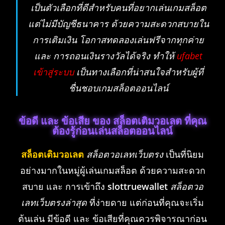
เป็นตัวเลือกที่ดีสำหรับคนที่อยากเล่นเกมสล็อต
แต่ไม่มีบัญชีธนาคาร ด้วยความสะดวกสบายใน
การเติมเงิน โอกาสทดลองเล่นฟรีจากทุกค่าย
และ การถอนเงินรางวัลได้จริง ทำให้
ufabet
เข้าสู่ระบบ
เป็นทางเลือกที่น่าสนใจสำหรับผู้ที่
ชื่นชอบเกมสล็อตออนไลน์
ข้อดี และ ข้อเสีย ของ สล็อตเติมวอเลต ที่คุณ
ต้องรู้ก่อนเล่นสล็อตออนไลน์
สล็อตเติมวอเลต
สล็อตวอเลทเว็บตรง
เป็นที่นิยม
อย่างมากในหมู่ผู้เล่นเกมสล็อต ด้วยความสะดวก
สบาย และ การเข้าถึง
slottruewallet
สล็อตวอ
เลทเว็บตรงล่าสุด
ที่ง่ายดาย แต่ก่อนที่คุณจะเริ่ม
ต้นเล่น มีข้อดี และ ข้อเสียที่คุณควรพิจารณาก่อน