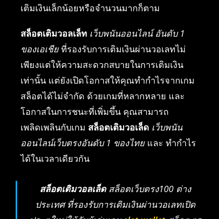
เติมเงินเล็กน้อยหรือจำนวนมากก็ตาม
สล็อตเติมวอลเล็ท
เว็บพนันออนไลน์ อันดับ 1
ของเอเชีย
ที่รองรับการเติมเงินผ่านวอเลทไม่
เพียงแต่ให้ความสะดวกสบายในการเติมเงิน
เท่านั้น แต่ยังเปิดโอกาสให้คุณทำกำไรจากเกม
สล็อตได้ไม่จำกัด ด้วยเกมที่หลากหลาย และ
โอกาสในการชนะที่เพิ่มขึ้น คุณสามารถ
เพลิดเพลินกับเกม
สล็อตเติมวอเล็ด
เว็บพนัน
ออนไลน์เว็บตรงอันดับ 1 ของไทย
และ ทำกำไร
ได้ในเวลาเดียวกัน
สล็อตเติมวอลเล็ด
สล็อตเว็บตรง100 ต่าง
ประเทศ
ที่รองรับการเติมเงินผ่านวอเลทเปิด