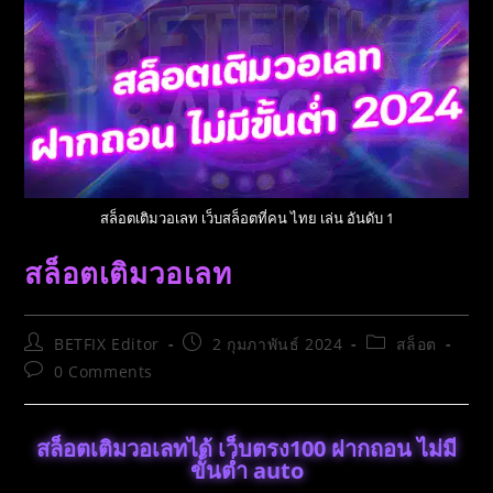
สล็อตเติมวอเลท เว็บสล็อตที่คน ไทย เล่น อันดับ 1
สล็อตเติมวอเลท
BETFIX Editor
2 กุมภาพันธ์ 2024
สล็อต
0 Comments
สล็อตเติมวอเลทได้ เว็บตรง100 ฝากถอน ไม่มี
ขั้นต่ำ auto