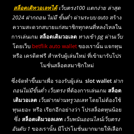
สล็อตเติทวอเลทได้
เว็บตรง100 แตกง่าย ล่าสุด
2024 ฝากถอน ไม่มี ขั้นต่ำ ผ่านระบบ auto
สร้าง
ความสะดวกสบายแก่สมาชิกทุกคนที่หลงไหลใน
การเล่นเกม
สล็อตเติมวอเลต
ทางเข้า pg ผ่านเว็บ
โดยเว็บ
betflik auto wallet
ของเรานั้น แจกทุน
หรือ เครดิตฟรี สำหรับผู้เล่นใหม่ ที่เข้ามารับโปร
โมชั่นสล็อตสมาชิกใหม่
ซึ่งจัดทำขึ้นมาเพื่อ รองรับผู้เล่น
slot wallet
ฝาก
ถอนไม่มีขั้นต่ำ เว็บตรง
ที่ต้องการเล่นเกม
สล็อต
เติมวอเลต
เว็บฝากผ่านทรูวอเลท
โดยไม่ต้องใช้
ทุนเยอะ หรือ เรียกอีกอย่างว่า โปรสล็อตทุนน้อย
ซึ่ง
สล็อตเติมวอลเลท
เว็บพนันออนไลน์เว็บตรง
อันดับ 1
ของเรานั้น มีโปรโมชั่นมากมายให้เลือก