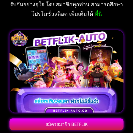
รับกันอย่างจุใจ โดยสมาชิกทุกท่าน สามารถศึกษา
โปรโมชั่นสล็อต เพิ่มเติมได้
ที่นี่
สมัครสมาชิก BETFLIK