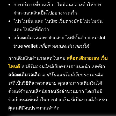
การบริการที่รวดเร็ว : ไม่มีคนกลางทำให้การ
ฝาก-ถอนเงินเป็นไปอย่างรวดเร็ว
โปรโมชั่น และ โบนัส: เว็บตรงมักมีโปรโมชั่น
และ โบนัสที่ดีกว่า
สล็อตเติมวอเลท: ฝากง่าย ไม่มีขั้นต่ำ ผ่าน
slot
true wallet
สล็อต ทดลองเล่น ถอนได้
การเติมเงินผ่านวอเลทในเกม
สล็อตเติมวอเลท เว็บ
ไหนดี
คาสิโนออนไลน์เว็บตรง
เราแนะนำ เบทฟิก
สล็อตเติมวอเล็ด
คาสิโนออนไลน์เว็บตรง เครดิต
ฟรี
เป็นวิธีที่สะดวกสบาย คุณสามารถเติมเงินได้
ตั้งแต่จำนวนเล็กน้อยจนถึงจำนวนมาก โดยไม่มี
ข้อกำหนดขั้นต่ำในการฝากเงิน นี่เป็นข่าวดีสำหรับ
ผู้เล่นที่มีงบประมาณจำกัด