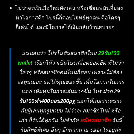
ไม่ว่าจะเป็นมือใหม่หัดเล่น หรือเซียนพนันที่มอง
หาโอกาสดีๆ โปรนี้ก็ตอบโจทย์ทุกคน คือใครๆ
ก็เล่นได้ และมีโอกาสได้เงินกลับบ้านสบายๆ
แน่นอนว่า
โปรโมชั่นสมาชิกใหม่
29รับ100
wallet
เรียกได้ว่าเป็นโปรสล็อตยอดฮิต ที่ไม่ว่า
ใครๆ หรือสมาชิกคนไหนก็ชอบ เพราะไม่ต้อง
ลงทุนเยอะ แต่ได้ทุนเยอะขึ้น เพิ่มโอกาสในการ
แตก เพิ่มทุนในการเล่นมากขึ้น โปร
ฝาก 29
รับ100ทำ400ถอน200pg
บอกได้เลยว่าเหมาะ
กับผู้เล่นทุกรูปแบบ ไม่ว่าจะสมาชิกใหม่ หรือ
เก่า ก็รับได้ทุกวัน ไม่จำกัด
สมัครสมาชิก
วันนี้
รับสิทธิพิเศษ อื่นๆ อีกมากมาย รออะไรอยู่ล่ะ