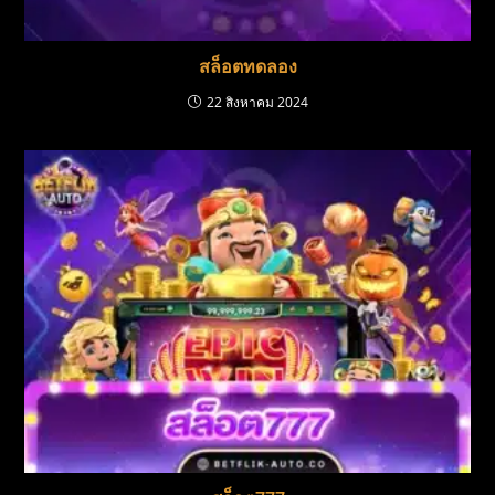
สล็อตทดลอง
22 สิงหาคม 2024