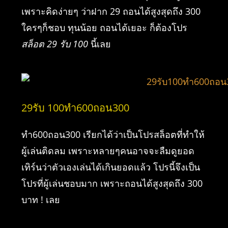
เพราะคิดง่ายๆ ว่าฝาก 29 ถอนได้สูงสุดถึง 300
ใครๆก็ชอบ ทุนน้อย ถอนได้เยอะ ก็ต้องโปร
สล็อต 29 รับ 100
นี้เลย
29รับ 100ทำ600ถอน300
ทำ600ถอน300 เรียกได้ว่าเป็นโปรสล็อตที่ทำให้
ผู้เล่นติดลม เพราะหลายๆคนอาจจะลืมดูยอด
เทิร์นว่าตัวเองเล่นได้เกินยอดแล้ว โปรนี้จึงเป็น
โปรที่ผู้เล่นชอบมาก เพราะถอนได้สูงสุดถึง 300
บาท ! เลย