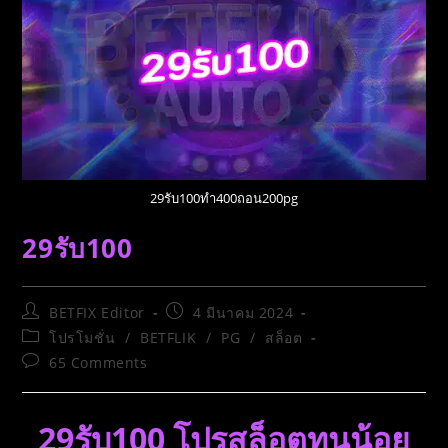
29รับ100ทำ400ถอน200pg
29รับ100
BETFIX Editor
4 มีนาคม 2024
โปรโมชั่น
/
BETFLIK
/
PG
/
สล็อต
65 Comments
29รับ100 โปรสล็อตทุนน้อย