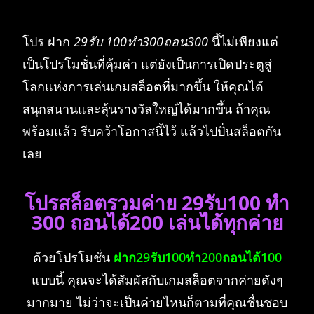
โปร ฝาก
29รับ 100ทำ300ถอน300
นี้ไม่เพียงแต่
เป็นโปรโมชั่นที่คุ้มค่า แต่ยังเป็นการเปิดประตูสู่
โลกแห่งการเล่นเกมสล็อตที่มากขึ้น ให้คุณได้
สนุกสนานและลุ้นรางวัลใหญ่ได้มากขึ้น ถ้าคุณ
พร้อมแล้ว รีบคว้าโอกาสนี้ไว้ แล้วไปปั่นสล็อตกัน
เลย
โปรสล็อตรวมค่าย 29รับ100 ทำ
300 ถอนได้200 เล่นได้ทุกค่าย
ด้วยโปรโมชั่น
ฝาก29รับ100ทำ200ถอนได้100
แบบนี้ คุณจะได้สัมผัสกับเกมสล็อตจากค่ายดังๆ
มากมาย ไม่ว่าจะเป็นค่ายไหนก็ตามที่คุณชื่นชอบ