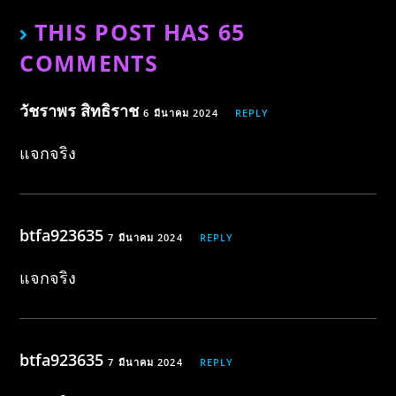
THIS POST HAS 65
COMMENTS
วัชราพร สิทธิราช
6 มีนาคม 2024
REPLY
แจกจริง
btfa923635
7 มีนาคม 2024
REPLY
แจกจริง
btfa923635
7 มีนาคม 2024
REPLY