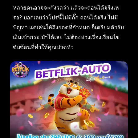
หลายคนอาจจะกังวลว่า แล้วจะถอนได้จริงเห
รอ? บอกเลยว่าโปรนี้ไม่มีกั๊ก ถอนได้จริง ไม่มี
ปัญหา แค่เล่นให้ถึงยอดที่กำหนด ก็เตรียมตัวรับ
เงินเข้ากระเป๋าได้เลย ไม่ต้องห่วงเรื่องเงื่อนไข
ซับซ้อนที่ทำให้คุณปวดหัว