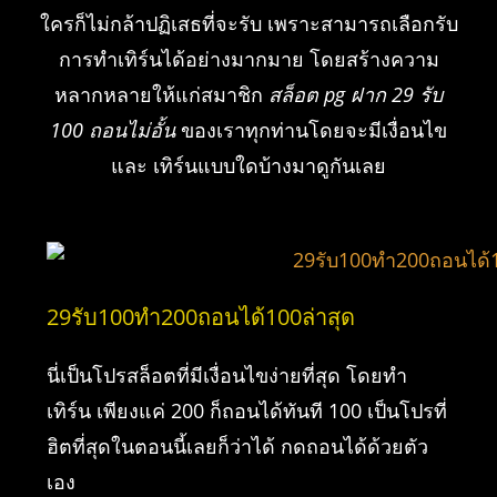
ใครก็ไม่กล้าปฏิเสธที่จะรับ เพราะสามารถเลือกรับ
การทำเทิร์นได้อย่างมากมาย โดยสร้างความ
หลากหลายให้แก่สมาชิก
สล็อต pg ฝาก 29 รับ
100 ถอนไม่อั้น
ของเราทุกท่านโดยจะมีเงื่อนไข
และ เทิร์นแบบใดบ้างมาดูกันเลย
29รับ100ทํา200ถอนได้100ล่าสุด
นี่เป็นโปรสล็อตที่มีเงื่อนไขง่ายที่สุด โดยทำ
เทิร์น เพียงแค่ 200 ก็ถอนได้ทันที 100 เป็นโปรที่
ฮิตที่สุดในตอนนี้เลยก็ว่าได้ กดถอนได้ด้วยตัว
เอง