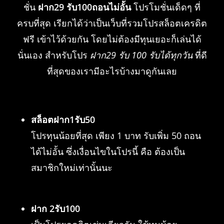
ชั่น
ฝาก29 รับ100ถอนไม่อั้น
โปรโมชั่นเด็ดๆ ที่
ครบที่สุด เรียกได้ว่าเป็นเว็บที่รวมโปรสล็อตเครดิต
ฟรี เข้าไว้ด้วยกัน โดยไม่ต้องมีทุนเยอะก็เล่นได้
นั่นเอง สำหรับโปร
ฝาก29 รับ 100 รับได้ทุกวัน
ที่ดี
ที่สุดของเรามีอะไรบ้างมาดูกันเลย
สล็อตฝาก1รับ50
โปรทุนน้อยที่สุด เพียง 1 บาท รับเพิ่ม 50 ถอน
ได้ไม่อั้น ซึ่งเงื่อนไขในโปรนี้ คือ ต้องเป็น
สมาชิกใหม่เท่านั้นนะ
ฝาก 2รับ100