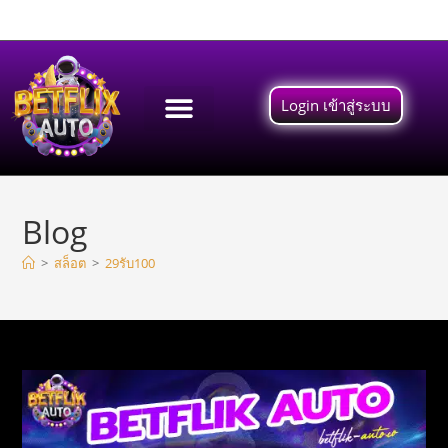
Login เข้าสู่ระบบ
Blog
>
สล็อต
>
29รับ100