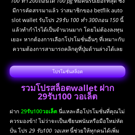
100 ทํา 200ถอนได้ 100 pg
ที่มีคนรับเยอะที่สุด ซึ่ง
มีการคัดสรรมาแล้ว ว่าสมาชิกของ betflik auto
slot wallet รับโปร
29รับ 100 ทำ 300ถอน 150
นี้
แล้วทำกำไรได้เป็นจำนวนมาก โดยไม่ต้องลงทุน
เยอะ หากต้องการเลือกโปรโมชั่นอื่นๆ ที่เหมาะกับ
ความต้องการสามารถคลิกดูที่ปุ่มด้านล่างได้เลย
โปรโมชั่นสล็อต
รวมโปรสล็อตwallet ฝาก
29รับ100 วอเล็ต
ฝาก
29รับ100วอเล็ต
นี่แหละคือโปรโมชั่นที่คุณไม่
ควรมองข้า! ไม่ว่าจะเป็นเซียนพนันหรือมือใหม่หัด
ปั่น โปร
29 รับ100 วอเลท
นี้ช่วยให้ทุกคนได้เพิ่ม