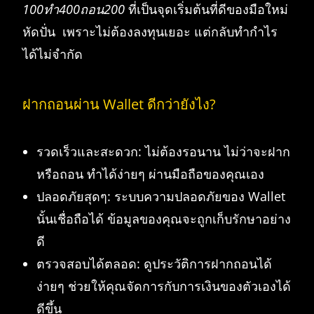
100ทำ400ถอน200
ที่เป็นจุดเริ่มต้นที่ดีของมือใหม่
หัดปั่น เพราะไม่ต้องลงทุนเยอะ แต่กลับทำกำไร
ได้ไม่จำกัด
ฝากถอนผ่าน Wallet ดีกว่ายังไง?
รวดเร็วและสะดวก: ไม่ต้องรอนาน ไม่ว่าจะฝาก
หรือถอน ทำได้ง่ายๆ ผ่านมือถือของคุณเอง
ปลอดภัยสุดๆ: ระบบความปลอดภัยของ Wallet
นั้นเชื่อถือได้ ข้อมูลของคุณจะถูกเก็บรักษาอย่าง
ดี
ตรวจสอบได้ตลอด: ดูประวัติการฝากถอนได้
ง่ายๆ ช่วยให้คุณจัดการกับการเงินของตัวเองได้
ดีขึ้น