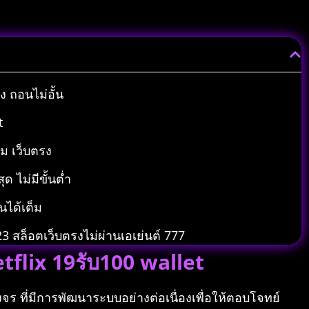
ง ถอนไม่อั้น
t
ม เว็บตรง
ด ไม่มีขั้นต่ำ
นได้เต็ม
 สล็อตเว็บตรงไม่ผ่านเอเย่นต์ 777
tflix 19รับ100 wallet
จร ที่มีการพัฒนาระบบอย่างต่อเนื่องเพื่อให้ตอบโจทย์