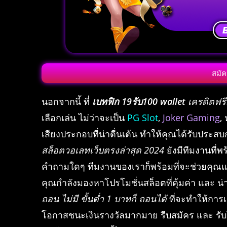
สมัค
นอกจากนี้ ที่
เบทฟิก 19รับ100 wallet
เครดิตฟร
เลือกเล่น ไม่ว่าจะเป็น
PG Slot
,
Joker Gaming
,
เสียงประกอบที่น่าตื่นเต้น ทำให้คุณได้รับประสบ
สล็อตวอเลทเว็บตรงล่าสุด 2024
ยังมีทีมงานที่
คำถามใดๆ ทีมงานของเราก็พร้อมที่จะช่วยคุณแก
คุณกำลังมองหาโปรโมชั่นสล็อตที่คุ้มค่า และ 
ถอน ไม่มี ขั้นต่ำ 1 บาทก็ ถอนได้
ที่จะทำให้การเ
โอกาสชนะเงินรางวัลมากมาย รีบสมัคร และ รั