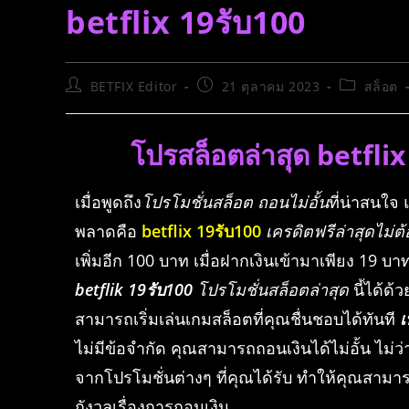
betflix 19รับ100
BETFIX Editor
21 ตุลาคม 2023
สล็อต
โปรสล็อตล่าสุด betflix
เมื่อพูดถึง
โปรโมชั่นสล็อต ถอนไม่อั้น
ที่น่าสนใจ 
พลาดคือ
betflix 19รับ100
เครดิตฟรีล่าสุดไม่ต
เพิ่มอีก 100 บาท เมื่อฝากเงินเข้ามาเพียง 19 บ
betflik 19รับ100
โปรโมชั่นสล็อตล่าสุด
นี้ได้ด
สามารถเริ่มเล่นเกมสล็อตที่คุณชื่นชอบได้ทันที
เ
ไม่มีข้อจำกัด คุณสามารถถอนเงินได้ไม่อั้น ไม่
จากโปรโมชั่นต่างๆ ที่คุณได้รับ ทำให้คุณสามาร
กังวลเรื่องการถอนเงิน