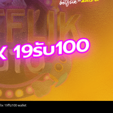
lix 19รับ100 wallet