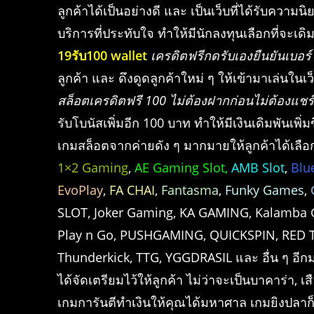
ลูกค้าได้เป็นอย่างดี และ เป็นเว็บที่ได้รับความ
บริการที่ประทับใจ ทำให้มีนักลงทุนเลือกที่จะเด
19รับ100 wallet
เครดิตฟรีกดรับเองยืนยันเบอร์
ลูกค้า และ ดึงดูดลูกค้าใหม่ ๆ ให้เข้ามาเล่นในเ
สล็อตเครดิตฟรี 100 ไม่ต้องฝากก่อนไม่ต้องแชร์
รับโบนัสเพิ่มอีก 100 บาท ทำให้มีเงินเดิมพันเพิ
เกมสล็อตจากค่ายดัง ๆ มากมายให้ลูกค้าได้เลือก
1×2 Gaming
,
AE Gaming Slot,
AMB Slot
,
Blu
EvoPlay
,
FA CHAI
,
Fantasma
,
Funky Games
,
SLOT, Joker Gaming, KA GAMING, Kalamba G
Play n Go, PUSHGAMING, QUICKSPIN, RED TI
Thunderkick, TTG, YGGDRASIL และ อื่น ๆ อีกม
ได้จัดเตรียมไว้ให้ลูกค้า ไม่ว่าจะเป็นบาคาร่า, เส
เกมการันตีทำเงินให้คุณได้มหาศาล เกมยิงปลาก็เป