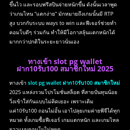
ขึ้นไว และรอบฟรีสปินจ่ายหนักขึ้น ดังนั้นเวลาพูด
ว่าเกมไหน “แตกง่าย” มักหมายถึงเกมนั้นมี RTP
สูง บวกกับระบบ ways to win และฟีเจอร์ช่วยทำ
คอมโบดีๆ ร่วมกัน ทำให้มีโอกาสลุ้นแตกหนักได้
มากกว่าปกติในระยะยาวนั่นเอง
ทางเข้า slot pg wallet
ฝาก10รับ100 สมาชิกใหม่ 2025
ทางเข้า
slot pg wallet ฝาก10รับ100 สมาชิกใหม่
2025 แหล่งรวมโปรโมชั่นสล็อต ที่สายปั่นทุนน้อย
วิ่งเข้าใส่กันแบบไม่คิดเยอะ เพราะเติม
แค่10รับ100 ถอนไม่อั้น เอาไปลุยเกมค่ายพีจีได้ทุก
หมวด ทั้งเกมซื้อฟีเจอร์ เกมแตกหนัก และเกมไหล
ยาวแบบคอมโบไม่หยุด