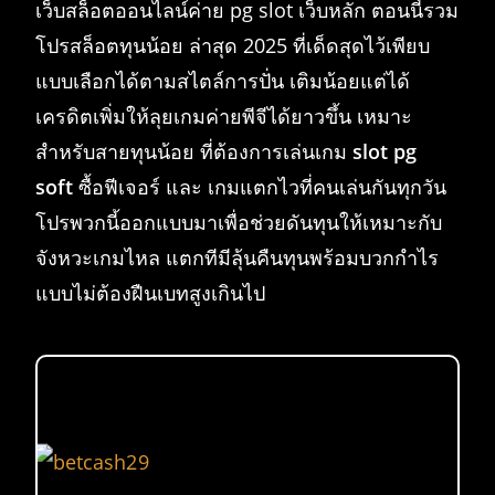
เว็บสล็อตออนไลน์ค่าย pg slot เว็บหลัก ตอนนี้รวม
โปรสล็อตทุนน้อย ล่าสุด 2025 ที่เด็ดสุดไว้เพียบ
แบบเลือกได้ตามสไตล์การปั่น เติมน้อยแต่ได้
เครดิตเพิ่มให้ลุยเกมค่ายพีจีได้ยาวขึ้น เหมาะ
สำหรับสายทุนน้อย ที่ต้องการเล่นเกม
slot pg
soft
ซื้อฟีเจอร์ และ เกมแตกไวที่คนเล่นกันทุกวัน
โปรพวกนี้ออกแบบมาเพื่อช่วยดันทุนให้เหมาะกับ
จังหวะเกมไหล แตกทีมีลุ้นคืนทุนพร้อมบวกกำไร
แบบไม่ต้องฝืนเบทสูงเกินไป
2
b