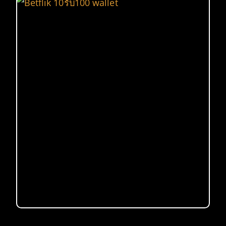
2
ค
1
w
ส
ล
ร
ด
น
ส
ต
โ
ห
โ
ก
ก
เ
เ
ร