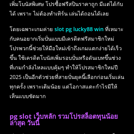
เพิ่มโบนัสพิเศษ โปรซื้อฟรีสปินราคาถูก มีแต่ได้กับ
ได้ เพราะ ไม่ต้องทำเทิร์น เล่นได้ถอนได้เลย
โดยเฉพาะเกมค่าย
slot pg lucky88 win
ที่เหมาะ
กับคนอยากเริ่มปั่นแบบมีเครดิตฟรีสมาชิกใหม่
โปรพวกนี้ช่วยให้มือใหม่เข้าถึงเกมแตกง่ายได้เร็ว
ขึ้น ใช้เครดิตโบนัสเพิ่มรอบปั่นหรือดันเบทขึ้นช่วง
ที่เกมกำลังไหลแบบคุ้มๆ ทำให้โปรสมาชิกใหม่ปี
2025 เป็นอีกตัวช่วยที่สายปั่นยุคนี้เลือกก่อนเริ่มเล่น
ทุกครั้ง เพราะเติมน้อย แต่โอกาสแตะกำไรมีให้
เห็นแบบชัดมาก
pg slot เว็บหลัก รวมโปรสล็อตทุนน้อย
ล่าสุด วันนี้