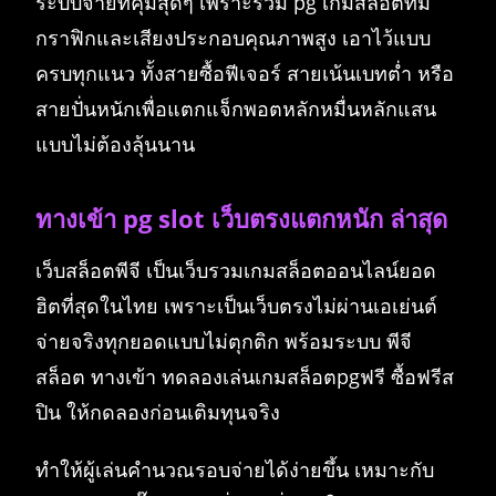
ระบบจ่ายที่คุ้มสุดๆ เพราะรวม pg เกมสล็อตที่มี
กราฟิกและเสียงประกอบคุณภาพสูง เอาไว้แบบ
ครบทุกแนว ทั้งสายซื้อฟีเจอร์ สายเน้นเบทต่ำ หรือ
สายปั่นหนักเพื่อแตกแจ็กพอตหลักหมื่นหลักแสน
แบบไม่ต้องลุ้นนาน
ทางเข้า pg slot เว็บตรงแตกหนัก ล่าสุด
เว็บสล็อตพีจี เป็นเว็บรวมเกมสล็อตออนไลน์ยอด
ฮิตที่สุดในไทย เพราะเป็นเว็บตรงไม่ผ่านเอเย่นต์
จ่ายจริงทุกยอดแบบไม่ตุกติก พร้อมระบบ พีจี
สล็อต ทางเข้า ทดลองเล่นเกมสล็อตpgฟรี ซื้อฟรีส
ปิน ให้กดลองก่อนเติมทุนจริง
ทำให้ผู้เล่นคำนวณรอบจ่ายได้ง่ายขึ้น เหมาะกับ