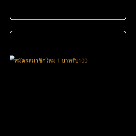
ส
ส
1
2
2
ค
ร
ส
1
เ
2
ท
ถ
ส
ส
1