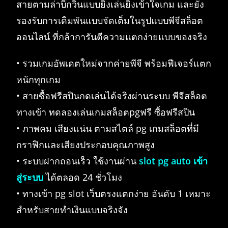
สายตามล่าบิ๊กวินแบบยิ่งเล่นยิ่งเข้าใจเกม และยัง
รองรับการเดิมพันแบบจัดเต็มในรูปแบบพีจีสล็อต
ออนไลน์ ที่กล้าการันตีความแตกง่ายแบบของจริง
• รวมเกมอัพเดตใหม่จากค่ายพีจี พร้อมฟีเจอร์แตก
หนักทุกเกม
• สายซื้อฟรีสปินกดเล่นได้จริงผ่านระบบ พีจีสล็อต
ทางเข้า ทดลองเล่นเกมสล็อตpgฟรี ซื้อฟรีสปิน
• ภาพคม เสียงแน่น ตามสไตล์ pg เกมสล็อตที่มี
กราฟิกและเสียงประกอบคุณภาพสูง
• ระบบฝากถอนเร็ว ใช้งานผ่าน
slot pg auto เข้า
สู่ระบบ
ได้ตลอด 24 ชั่วโมง
• ทางเข้า pg slot เว็บตรงแตกง่าย อันดับ 1 เหมาะ
สำหรับสายทำเงินแบบจริงจัง