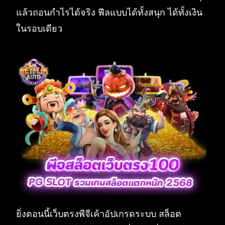
แล้วถอนกำไรได้จริง ฟีลแบบได้ทั้งสนุก ได้ทั้งเงิน
ในรอบเดียว
ยิ่งตอนนี้เว็บตรงพีจีเค้าอัปเกรดระบบ สล็อต