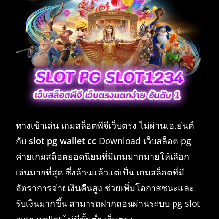
ทางเข้าเล่น เกมสล็อตพีจีเว็บตรง ไม่ผ่านเอเย่นต์
กับ
slot pg wallet cc
Download เว็บสล็อต pg
ค่ายเกมสล็อตยอดนิยมที่มีเกมมากมายให้เลือก
เล่นมากที่สุด ซึ่งล้วนแล้วแต่เป็น เกมสล็อตที่มี
อัตราการจ่ายเงินคืนสูง ช่วยเพิ่มโอกาสชนะและ
รับเงินมากขึ้น สามารถฝากถอนผ่านระบบ pg slot
auto wallet ไม่มีขั้นต่ำ เว็บตรง