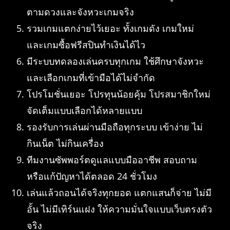
ตามดวงและจังหวะเกมจริง
รวมเกมแตกง่ายไว้เยอะ ทั้งเกมดัง เกมใหม่
และเกมซื้อฟรีสปินทำเงินได้ไว
มีระบบทดลองเล่นครบทุกเกม ใช้ศึกษาจังหวะ
และเลือกเกมที่เข้ามือได้ไม่จำกัด
โปรโมชั่นเยอะ โปรทุนน้อยคุ้ม โปรสมาชิกใหม่
จัดเต็มแบบเลือกได้หลายแบบ
รองรับการเล่นผ่านมือถือทุกระบบ เข้าง่าย ไม่
กินเน็ต ไม่กินเครื่อง
ทีมงานซัพพอร์ตดูแลแบบมืออาชีพ สอบถาม
หรือแก้ปัญหาได้ตลอด 24 ชั่วโมง
เล่นแล้วถอนได้จริงทุกยอด แตกแสนก็จ่าย ไม่มี
อั้น ไม่มีเทิร์นแฝง ให้ความมั่นใจแบบเว็บตรงตัว
จริง