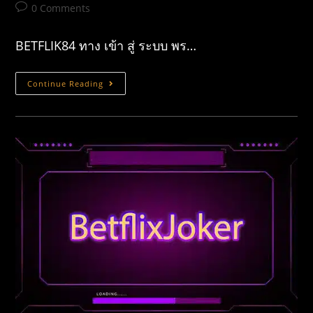
0 Comments
BETFLIK84 ทาง เข้า สู่ ระบบ พร…
Continue Reading