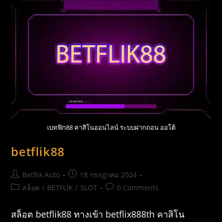
เบทฟิก88 คาสิโนออนไลน์ ระบบฝากถอน ออโต้
betflik88
Betflik Auto
18 กรกฎาคม 2024
สล็อต
/
BETFLIK
/
SLOT
0 Comments
สล็อต betflik88 ทางเข้า betflix888th คาสิโน