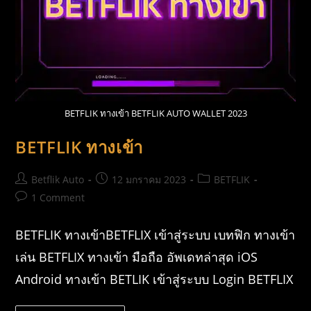
BETFLIK ทางเข้า BETFLIK AUTO WALLET 2023
BETFLIK ทางเข้า
Betflik Auto
12 มกราคม 2023
BETFLIK
1 Comment
BETFLIK ทางเข้าBETFLIX เข้าสู่ระบบ เบทฟิก ทางเข้า
เล่น BETFLIX ทางเข้า มือถือ อัพเดทล่าสุด iOS
Android ทางเข้า BETLIK เข้าสู่ระบบ Login BETFLIX