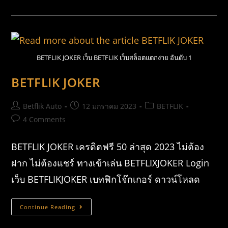
BETFLIK JOKER เว็บ BETFLIK เว็บสล็อตแตกง่าย อันดับ 1
BETFLIK JOKER
Betflik Auto
12 มกราคม 2023
BETFLIK
4 Comments
BETFLIK JOKER เครดิตฟรี 50 ล่าสุด 2023 ไม่ต้อง
ฝาก ไม่ต้องแชร์ ทางเข้าเล่น BETFLIXJOKER Login
เว็บ BETFLIKJOKER เบทฟิกโจ๊กเกอร์ ดาวน์โหลด
Continue Reading