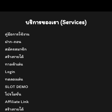
บริการของเรา (Services)
คู่มือการใช้งาน
ฝาก-ถอน
สมัครสมาชิก
สร้างรายได้
ทางเข้าเล่น
Login
ทดลองเล่น
SLOT DEMO
โปรโมชั่น
Affiliate Link
สร้างรายได้