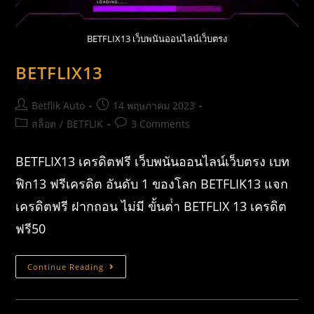
BETFLIX13 เว็บพนันออนไลน์เว็บตรง
BETFLIX13
Betflik Auto
14 พฤษภาคม 2023
สล็อต
/
BETFLIK
3 Comments
BETFLIX13 เครดิตฟรี เว็บพนันออนไลน์เว็บตรง เบท
ฟิก13 ฟรีเครดิต อันดับ 1 ของโลก BETFLIK13 แจก
เครดิตฟรี ฝากถอน ไม่มี ขั้นต่ํา BETFLIX 13 เครดิต
ฟรี50
Continue Reading