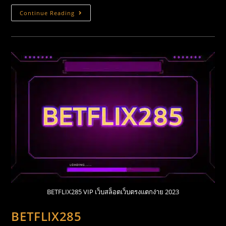
Continue Reading
BETFLIX285 VIP เว็บสล็อตเว็บตรงแตกง่าย 2023
BETFLIX285