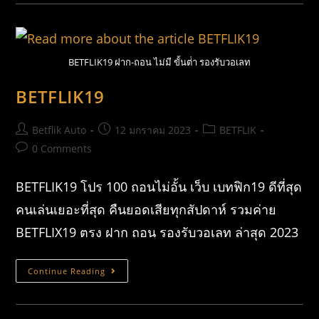
BETFLIK19 ฝาก-ถอน ไม่มี ขั้นต่ํา รองรับวอเลท
BETFLIK19
Betflik Auto
12 มกราคม 2023
BETFLIK
0 Comments
BETFLIK19 โปร 100 ถอนไม่อั้น เว็บ เบทฟิก19 ดีที่สุด
คนเล่นเยอะที่สุด คืนยอดเสียทุกสัปดาห์ รวมค่าย
BETFLIX19 ตรง ฝาก ถอน รองรับวอเลท ล่าสุด 2023
Continue Reading