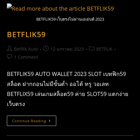
BETFLIK59 เว็บตรงไม่ผ่านเอเย่นต์ 2023
BETFLIK59
Betflik Auto
12 มกราคม 2023
BETFLIK
1 Comment
BETFLIK59 AUTO WALLET 2023 SLOT เบทฟิก59
สล็อต ฝากถอนไม่มีขั้นต่ำ ออโต้ ทรู วอเลท
BETFLIX59 เล่นเกมสล็อต59 ค่าย SLOT59 แตกง่าย
เว็บตรง
Continue Reading