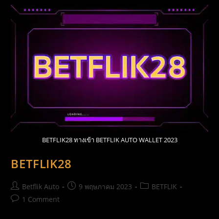
BETFLIK28 ทางเข้า BETFLIK AUTO WALLET 2023
BETFLIK28
Betflik Auto
9 พฤษภาคม 2023
BETFLIK
1 Comment