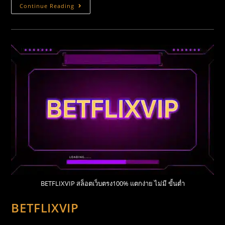
Continue Reading
BETFLIXVIP สล็อตเว็บตรง100% แตกง่าย ไม่มี ขั้นต่ำ
BETFLIXVIP