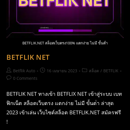
BETFLIK.NET สล็อตเว็บตรง100% แตกง่าย ไม่มี ขั้นต่ำ
BETFLIK NET
Betflik Auto
16 เมษายน 2023
สล็อต
/
BETFLIK
0 Comments
BETFLIK NET ทางเข้า BETFLIX NET เข้าสู่ระบบ เบท
ฟิกเน็ต สล็อตเว็บตรง แตกง่าย ไม่มี ขั้นต่ํา ล่าสุด
2023 เข้าเล่น เว็บไซต์สล็อต BETFLIK.NET สมัครฟรี
!