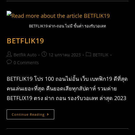
BETFLIK19 ฝาก-ถอน ไม่มี ขั้นต่ํา รองรับวอเลท
BETFLIK19
Betflik Auto
12 มกราคม 2023
BETFLIK
0 Comments
BETFLIK19 โปร 100 ถอนไม่อั้น เว็บ เบทฟิก19 ดีที่สุด
คนเล่นเยอะที่สุด คืนยอดเสียทุกสัปดาห์ รวมค่าย
BETFLIX19 ตรง ฝาก ถอน รองรับวอเลท ล่าสุด 2023
Continue Reading