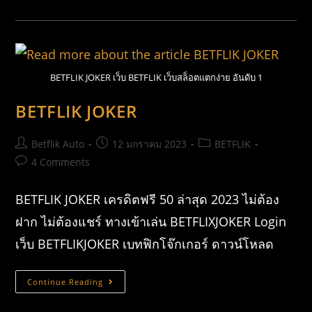
BETFLIK JOKER เว็บ BETFLIK เว็บสล็อตแตกง่าย อันดับ 1
BETFLIK JOKER
Betflik Auto
12 มกราคม 2023
BETFLIK
4 Comments
BETFLIK JOKER เครดิตฟรี 50 ล่าสุด 2023 ไม่ต้อง
ฝาก ไม่ต้องแชร์ ทางเข้าเล่น BETFLIXJOKER Login
เว็บ BETFLIKJOKER เบทฟิกโจ๊กเกอร์ ดาวน์โหลด
Continue Reading