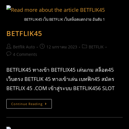
BETFLIK45 เว็บ BETFLIK เว็บสล็อตแตกง่าย อันดับ 1
BETFLIK45
Betflik Auto
12 มกราคม 2023
BETFLIK
4 Comments
BETFLIK45 ทางเข้า BETFLIX45 เล่นเกม สล็อต45
เว็บตรง BETFLIK 45 ทางเข้าเล่น เบทฟิก45 สมัคร
BETFLIX 45 .COM เข้าสู่ระบบ BETFLIK456 SLOT
Continue Reading