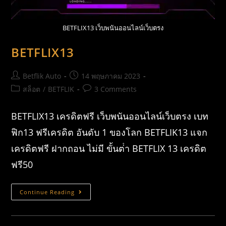
BETFLIX13 เว็บพนันออนไลน์เว็บตรง
BETFLIX13
Betflik Auto
14 พฤษภาคม 2023
สล็อต
/
BETFLIK
3 Comments
BETFLIX13 เครดิตฟรี เว็บพนันออนไลน์เว็บตรง เบท
ฟิก13 ฟรีเครดิต อันดับ 1 ของโลก BETFLIK13 แจก
เครดิตฟรี ฝากถอน ไม่มี ขั้นต่ํา BETFLIX 13 เครดิต
ฟรี50
Continue Reading