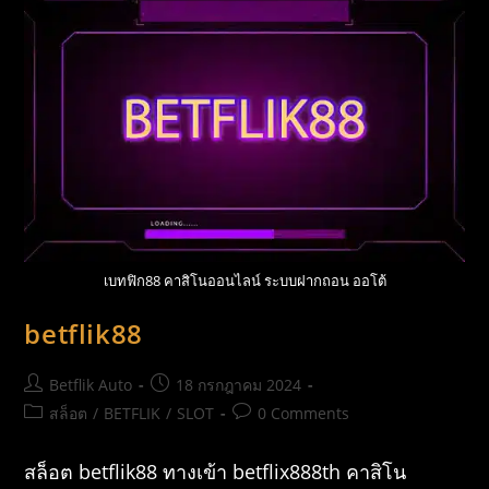
เบทฟิก88 คาสิโนออนไลน์ ระบบฝากถอน ออโต้
betflik88
Betflik Auto
18 กรกฎาคม 2024
สล็อต
/
BETFLIK
/
SLOT
0 Comments
สล็อต betflik88 ทางเข้า betflix888th คาสิโน