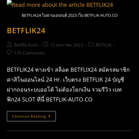
BETFLIK24 ไม่ผ่านเอเย่นต์ 2023 เว็บ BETFLIK-AUTO.CO
BETFLIK24
Betflik Auto
12 มกราคม 2023
BETFLIK
170 Comments
BETFLIK24 ทางเข้า สล็อต BETFLIX24 สมัครสมาชิก
คาสิโนออนไลน์ 24 Hr. เว็บตรง BETFLIK 24 บัญชี
ฝากถอนระบบออโต้ ไม่ต้องโยกเงิน รวมรีวิว เบท
ฟิก24 SLOT ที่นี้ BETFLIK-AUTO.CO
Continue Reading