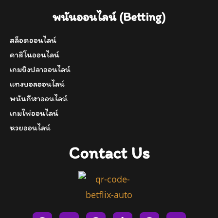
พนันออนไลน์ (Betting)
สล็อตออนไลน์
คาสิโนออนไลน์
เกมยิงปลาออนไลน์
แทงบอลออนไลน์
พนันกีฬาออนไลน์
เกมไพ่ออนไลน์
หวยออนไลน์
Contact Us