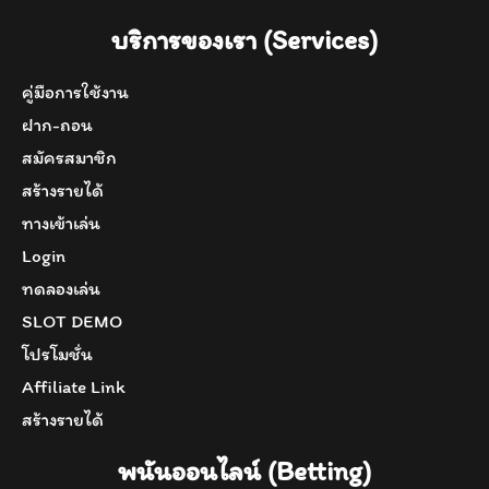
บริการของเรา (Services)
คู่มือการใช้งาน
ฝาก-ถอน
สมัครสมาชิก
สร้างรายได้
ทางเข้าเล่น
Login
ทดลองเล่น
SLOT DEMO
โปรโมชั่น
Affiliate Link
สร้างรายได้
พนันออนไลน์ (Betting)