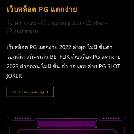
เว็บสล็อต PG แตกง่าย
Betflik Auto
5 กุมภาพันธ์ 2023
สล็อต
0 Comments
เว็บสล็อต PG แตกง่าย 2022 ล่าสุด ไม่มี ขั้นต่ํา
วอลเล็ต สมัครเล่น BETFLIK เว็บสล็อตPG แตกง่าย
2023 ฝากถอน ไม่มี ขั้น ต่ํา วอ เลท ค่าย PG SLOT
JOKER
Continue Reading