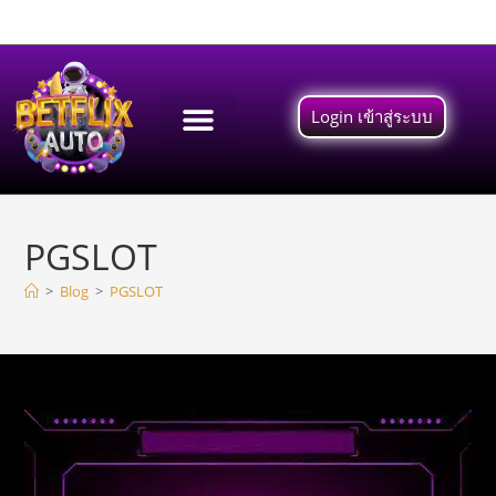
Login เข้าสู่ระบบ
PGSLOT
>
Blog
>
PGSLOT