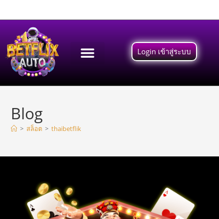
Login เข้าสู่ระบบ
Blog
>
สล็อต
>
thaibetflik