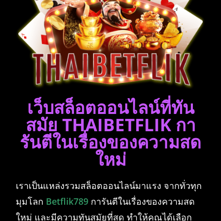
เว็บสล็อตออนไลน์ที่ทัน
สมัย THAIBETFLIK กา
รันตีในเรื่องของความสด
ใหม่
เราเป็นแหล่งรวมสล็อตออนไลน์มาแรง จากทั่วทุก
มุมโลก
Betflik789
การันตีในเรื่องของความสด
ใหม่ และมีความทันสมัยที่สุด ทำให้คุณได้เลือก