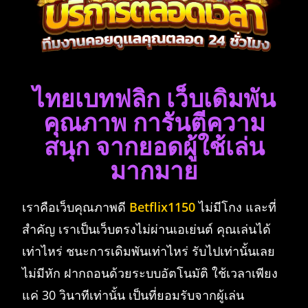
ไทยเบทฟลิก เว็บเดิมพัน
คุณภาพ การันตีความ
สนุก จากยอดผู้ใช้เล่น
มากมาย
เราคือเว็บคุณภาพดี
Betflix1150
ไม่มีโกง และที่
สำคัญ เราเป็นเว็บตรงไม่ผ่านเอเย่นต์ คุณเล่นได้
เท่าไหร่ ชนะการเดิมพันเท่าไหร่ รับไปเท่านั้นเลย
ไม่มีหัก ฝากถอนด้วยระบบอัตโนมัติ ใช้เวลาเพียง
แค่ 30 วินาทีเท่านั้น เป็นที่ยอมรับจากผู้เล่น