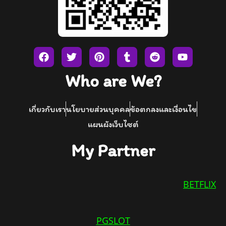
Who are We?
เกี่ยวกับเรา
นโยบายส่วนบุคคล
ข้อตกลงและเงื่อนไข
แผนผังเว็บไซต์
My Partner
BETFLIX
PGSLOT