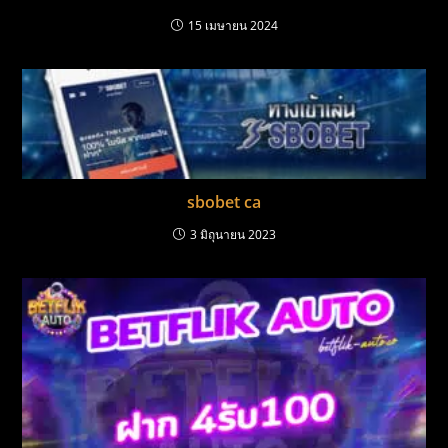
15 เมษายน 2024
sbobet ca
3 มิถุนายน 2023