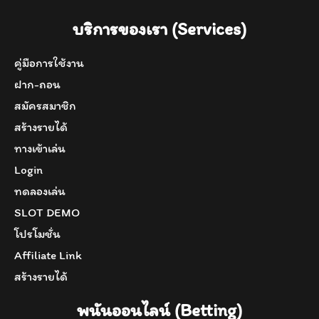
บริการของเรา (Services)
คู่มือการใช้งาน
ฝาก-ถอน
สมัครสมาชิก
สร้างรายได้
ทางเข้าเล่น
Login
ทดลองเล่น
SLOT DEMO
โปรโมชั่น
Affiliate Link
สร้างรายได้
พนันออนไลน์ (Betting)