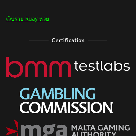
เว็บรวย Ruay หวย
Certification