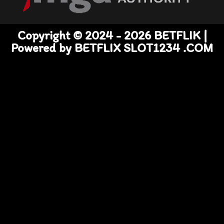
Copyright © 2024 - 2026 BETFLIK |
Powered by BETFLIX SLOT1234 .COM