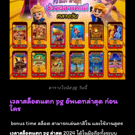
ตารางโบนัส pg วันนี้
เวลาสล็อตแตก pg อัพเดทล่าสุด ก่อน
ใคร
bonus time สล็อต สามารถเล่นคาสิโน และใช้งานสูตร
เวลาสล็อตแตก pg ล่าสุด
2024 ได้ในมือถือทั้งระบบ