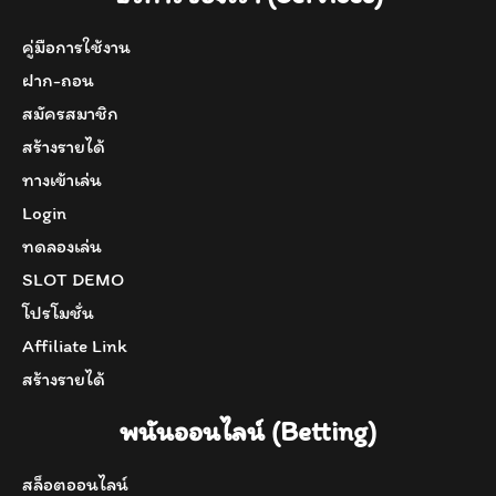
คู่มือการใช้งาน
ฝาก-ถอน
สมัครสมาชิก
สร้างรายได้
ทางเข้าเล่น
Login
ทดลองเล่น
SLOT DEMO
โปรโมชั่น
Affiliate Link
สร้างรายได้
พนันออนไลน์ (Betting)
สล็อตออนไลน์