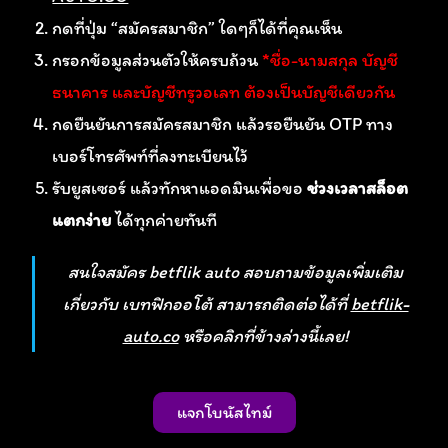
กดที่ปุ่ม “สมัครสมาชิก” ใดๆก็ได้ที่คุณเห็น
กรอกข้อมูลส่วนตัวให้ครบถ้วน
*ชื่อ-นามสกุล บัญชี
ธนาคาร และบัญชีทรูวอเลท ต้องเป็นบัญชีเดียวกัน
กดยืนยันการสมัครสมาชิก แล้วรอยืนยัน OTP ทาง
เบอร์โทรศัพท์ที่ลงทะเบียนไว้
รับยูสเซอร์ แล้วทักหาแอดมินเพื่อขอ
ช่วงเวลาสล็อต
แตกง่าย
ได้ทุกค่ายทันที
สนใจสมัคร betflik auto สอบถามข้อมูลเพิ่มเติม
เกี่ยวกับ เบทฟิกออโต้ สามารถติดต่อได้ที่
betflik-
auto.co
หรือคลิกที่ข้างล่างนี้เลย!
แจกโบนัสไทม์