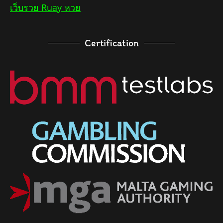
เว็บรวย Ruay หวย
Certification