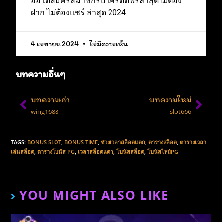
ออโต้สมัครสมาชิกรับ เครดิตฟรีล่าสุดไม่ต้อง
ฝาก ไม่ต้องแชร์ ล่าสุด 2024
4 เมษายน 2024
ไม่มีความเห็น
บทความอื่นๆ
บทความเก่า
บทความใหม่
wing1688
slot666
TAGS
:
BONUS SLOT
,
BONUS TIME
,
ช่วงเวลาสล็อตแตก
,
ตารางสล็อต
,
ตารางเวลา
เล่นสล็อต
,
ตารางโบนัส PG
,
เวลาสล็อตแตก
,
โบนัสสล็อต
,
โบนัสไทม์PG
YOU MIGHT ALSO LIKE