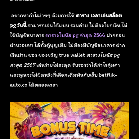
อยากหากำไรง่ายๆ ด้วยการใช้
ตาราง เวลาเล่นสล็อต
pg วันนี้
สามารถเล่นได้แบบ รวมค่าย ไม่ต้องโยกเงิน ไม่
ใช้บัญชีธนาคาร
ตารางโบนัส pg ล่าสุด 2566
ฝากถอน
ผ่านวอเลท ได้ทั้งตู้บุญเติม ไม่ต้องมีบัญชีธนาคาร ฝาก
เงินผ่าน ซอง ของขวัญ true wallet
ตารางโบนัส pg
ล่าสุด 2567
เล่นง่ายไม่สะดุด รับรองว่าได้กำไรคุ้มค่า
และคุณจะไม่ผิดหวังที่เลือกเดิมพันกับเว็บ
betflik-
auto.co
ได้ตลอดเวลา