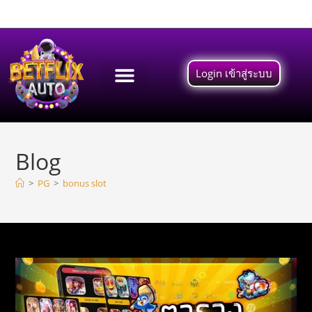
Login เข้าสู่ระบบ
Blog
>
PG
>
bonus slot