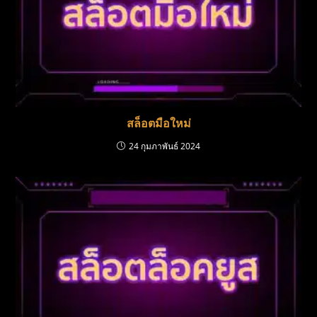
สล็อตมือใหม่
24 กุมภาพันธ์ 2024