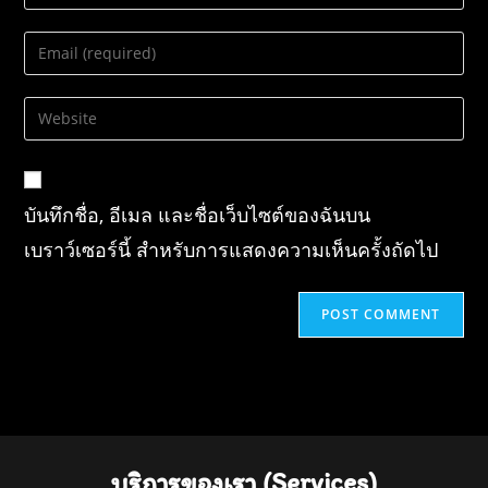
บันทึกชื่อ, อีเมล และชื่อเว็บไซต์ของฉันบน
เบราว์เซอร์นี้ สำหรับการแสดงความเห็นครั้งถัดไป
บริการของเรา (Services)