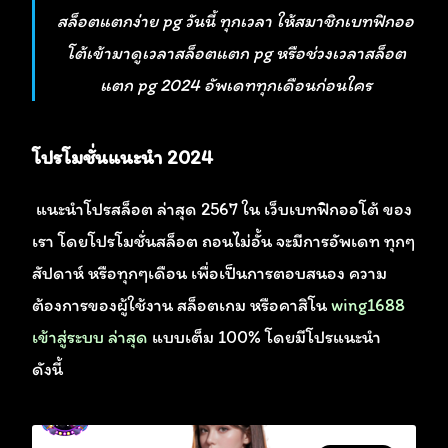
สล็อตแตกง่าย pg วันนี้
ทุกเวลา ให้สมาชิกเบทฟิกออ
โต้เข้ามาดู
เวลาสล็อตแตก pg
หรือ
ช่วงเวลาสล็อต
แตก pg
2024 อัพเดททุกเดือนก่อนใคร
โปรโมชั่นแนะนำ 2024
แนะนำโปรสล็อต ล่าสุด 2567 ใน เว็บเบทฟิกออโต้ ของ
เรา โดยโปรโมชั่นสล็อต ถอนไม่อั้น จะมีการอัพเดท ทุกๆ
สัปดาห์ หรือทุกๆเดือน เพื่อเป็นการตอบสนอง ความ
ต้องการของผู้ใช้งาน สล็อตเกม หรือคาสิโน
wing1688
เข้าสู่ระบบ ล่าสุด
แบบเต็ม 100% โดยมีโปรแนะนำ
ดังนี้