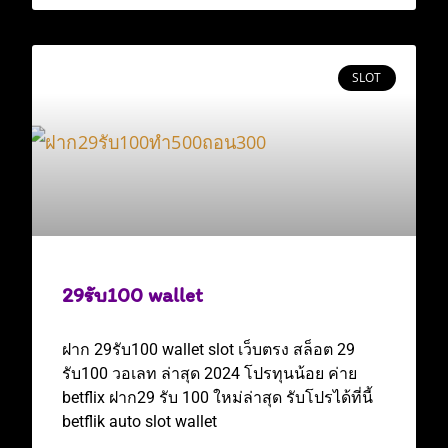
SLOT
29รับ100 wallet
ฝาก 29รับ100 wallet slot เว็บตรง สล็อต 29
รับ100 วอเลท ล่าสุด 2024 โปรทุนน้อย ค่าย
betflix ฝาก29 รับ 100 ใหม่ล่าสุด รับโปรได้ที่นี้
betflik auto slot wallet