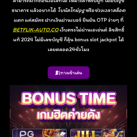
สามารถฝากถอนวอเลทได้ เหมาะสำหรับผู้ที่ ไม่มีบัญชี
ธนาคาร แล้วอยากได้
โบนัสไทม์pg
หรือ
ช่วงเวลาสล็อต
แตก
แค่สมัคร ฝากเงินผ่านเบอร์ ยืนยัน OTP ง่ายๆ ที่
BETFLIK-AUTO.CO
เว็บตรงไม่ผ่านเอเย่นต์ ลิขสิทธิ์
แท้ 2024 ไม่มีเลขบัญชี ก็ลุ้น bonus slot jackpot ได้
เลยตลอด24ชั่วโมง
ทางเข้าเล่น