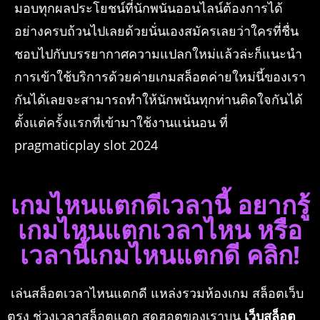
มอบทุกผลประโยชน์ที่นักพนันออนไลน์ต้องการได้
อย่างครบถ้วนไปเลยด้วยนั่นเองสมัครเลยว่าใครที่ชื่น
ชอบไปกับบรรยากาศความแปลกใหม่แล้วล่ะก็แนะนำ
การเข้าใช้บริการด้วยค่ายเกมสล็อตค่ายใหม่นี้ของเรา
กันได้เลยจะสามารถทำให้นักพนันทุกท่านติดใจกันได้
ตั้งแต่ครั้งแรกที่เข้ามาใช้งานแน่นอน ที่
pragmaticplay slot 2024
เกมไหนแตกดีเวลานี้ อยากรู้
เกมไหนแตกเวลาไหน หรือ
เวลานี้เกมไหนแตกดี คลิก!
เล่นสล็อตเวลาไหนแตกดี แหล่งรวมห้องเกม สล็อตเว็บ
ตรง ช่วงเวลาสล็อตแตก สุดฮอตของเราบน
เว็บสล็อต