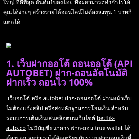
ใหญ่ ที่ดีที่สุด อันดับ1ของไทย ที่จะสามารถทำกำไรให้
คุณได้ง่ายๆ สร้างรายได้ออนไลน์ไม่ต้องลงทุน 1 บาทก็
แตกได้
1. เว็บฝากออโต้ ถอนออโต้ (API
AUTOBET) ฝาก-ถอนอัตโนมัติ
ฝากเร็ว ถอนไว 100%
เว็บออโต้ หรือ autobet ฝาก-ถอนออโต้ ผ่านหน้าเว็บ
ไม่ต้องแจ้งสลิป หรือส่งหลักฐานการโอนเงิน สำหรับ
ระบบการเติมเงินเล่นสล็อตบนเว็บไซต์
betflik-
auto.co
ไม่มีบัญชีธนาคาร ฝาก-ถอน true wallet ได้
ต้องบอกเลยว่าเราได้จัดเตรียมกับระบบฝากถอนเงินที่