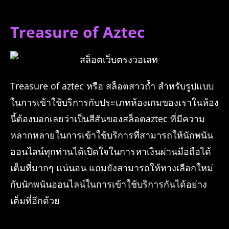
Treasure of Aztec
Treasure of aztec หรือ สล็อตสาวถ้ำ สำหรับรูปแบบ
ในการเข้าใช้บริการกับประเภทห้องเกมของเราในห้อง
นี้ต้องบอกเลยว่าเป็นสีสันของสล็อตaztec ที่มีความ
หลากหลายในการเข้าใช้บริการที่สามารถให้นักพนัน
ออนไลน์ทุกท่านได้เปิดใจในการหาเงินผ่านมือถือได้
เต็มที่มากๆ แน่นอน แถมยังสามารถให้ทางเลือกใหม่
กับนักพนันออนไลน์ในการเข้าใช้บริการกันได้อย่าง
เต็มที่อีกด้วย