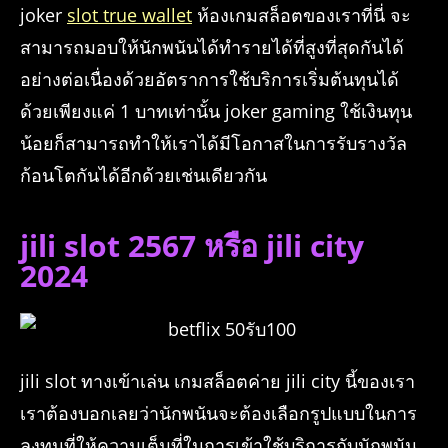
joker
slot true wallet
ห้องเกมสล็อตของเราที่นี่ จะ
สามารถมอบให้นักพนันได้ทำรายได้ที่สูงที่สุดกันได้
อย่างต่อเนื่องด้วยอัตราการใช้บริการเริ่มต้นทุนได้
ด้วยเพียงแค่ 1 บาทเท่านั้น joker gaming ใช้เงินทุน
น้อยก็สามารถทำให้เราได้มีโอกาสในการรับรางวัล
ก้อนโตกันได้อีกด้วยเช่นเดียวกัน
jili slot 2567 หรือ jili city
2024
jili slot ทางเข้าเล่น เกมสล็อตค่าย jili city นี้ของเรา
เราต้องบอกเลยว่านักพนันจะต้องเลือกรูปแบบในการ
ลงทุนที่ให้ความเต็มที่ในการเข้าใช้บริการกับนักพนัน