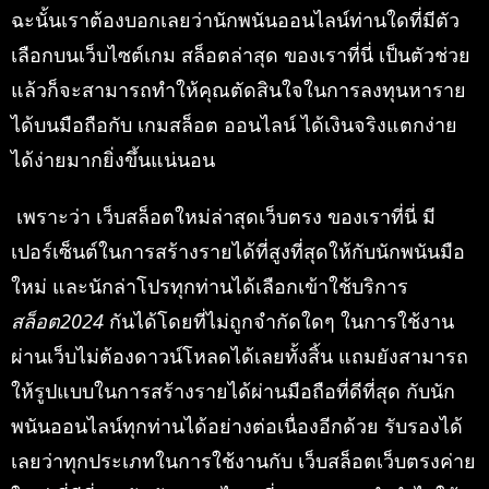
ฉะนั้นเราต้องบอกเลยว่านักพนันออนไลน์ท่านใดที่มีตัว
เลือกบนเว็บไซต์เกม สล็อตล่าสุด ของเราที่นี่ เป็นตัวช่วย
แล้วก็จะสามารถทำให้คุณตัดสินใจในการลงทุนหาราย
ได้บนมือถือกับ เกมสล็อต ออนไลน์ ได้เงินจริงแตกง่าย
ได้ง่ายมากยิ่งขึ้นแน่นอน
เพราะว่า เว็บสล็อตใหม่ล่าสุดเว็บตรง ของเราที่นี่ มี
เปอร์เซ็นต์ในการสร้างรายได้ที่สูงที่สุดให้กับนักพนันมือ
ใหม่ และนักล่าโปรทุกท่านได้เลือกเข้าใช้บริการ
สล็อต2024
กันได้โดยที่ไม่ถูกจำกัดใดๆ ในการใช้งาน
ผ่านเว็บไม่ต้องดาวน์โหลดได้เลยทั้งสิ้น แถมยังสามารถ
ให้รูปแบบในการสร้างรายได้ผ่านมือถือที่ดีที่สุด กับนัก
พนันออนไลน์ทุกท่านได้อย่างต่อเนื่องอีกด้วย รับรองได้
เลยว่าทุกประเภทในการใช้งานกับ เว็บสล็อตเว็บตรงค่าย