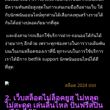
มีความทันสมัยสูงสุดในการเล่นเกมมือถือผ่านเว็บ ให้
กับนักพนันออนไลน์ทุกท่านได้เลือกลงทุนสร้างรายได้
กันได้อย่างปลอดภัยมากที่สุด
และยังสามารถเลือกใช้บริการฝาก-ถอนออโต้กันได้
ง่ายมากๆ อีกด้วย เพราะทุกช่องทางในการวางเดิมพัน
บนเว็บเกมสล็อตของเราที่นี่ ทุกระบบในการใช้บริการ
เราได้มีการ betflik support นักพนันออนไลน์ได้ดี
ที่สุด
2. เว็บสล็อตไม่ล็อคยูส ไม่หลุด
ไม่สะดุด เล่นลื่นไหล ปั่นฟรีสปิน