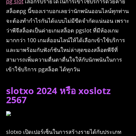
pg slot
เลือกรับรายได้ในการเข้าใช้บริการด้วยค่าย
สล็อตpg นี้ของเราบอกเลยว่านักพนันออนไลน์ทุกท่าน
จะต้องทำกำไรกันได้แบบไม่มีขีดจำกัดแน่นอน เพราะ
ว่าพีจีสล็อตเป็นค่ายเกมสล็อต pgslot ที่มีห้องเกม
มากกว่า 100 เกมส์ออนไลน์ให้ได้เลือกเข้าใช้บริการ
และมาพร้อมกับฟังก์ชันใหม่ล่าสุดของสล็อตพีจีที่
สามารถเพิ่มความตื่นตาตื่นใจให้กับนักพนันในการ
เข้าใช้บริการ pgสล็อต ได้ทุกวัน
slotxo 2024 หรือ xoslotz
2567
slotxo เปิดเปอร์เซ็นในการสร้างรายได้กับประเภท