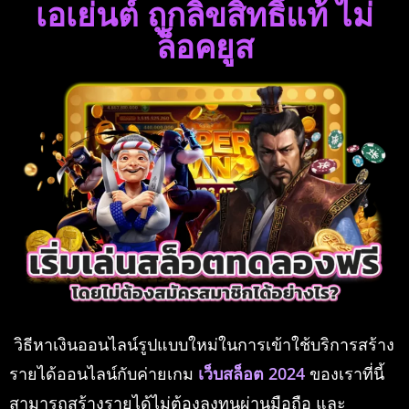
เอเย่นต์ ถูกลิขสิทธิ์แท้ ไม่
ล็อคยูส
วิธีหาเงินออนไลน์รูปแบบใหม่ในการเข้าใช้บริการสร้าง
รายได้ออนไลน์กับค่ายเกม
เว็บสล็อต 2024
ของเราที่นี้
สามารถสร้างรายได้ไม่ต้องลงทุนผ่านมือถือ และ