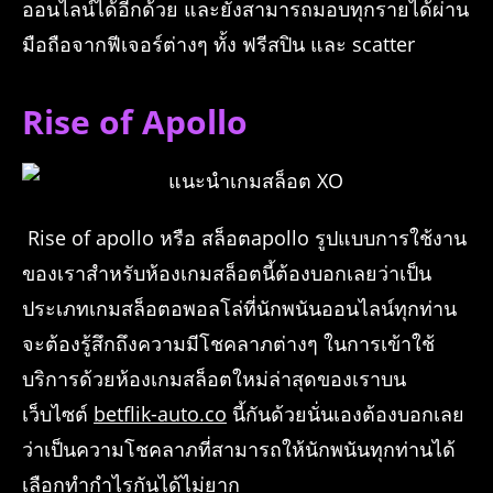
ออนไลน์ได้อีกด้วย และยังสามารถมอบทุกรายได้ผ่าน
มือถือจากฟีเจอร์ต่างๆ ทั้ง ฟรีสปิน และ scatter
Rise of Apollo
Rise of apollo หรือ สล็อตapollo รูปแบบการใช้งาน
ของเราสำหรับห้องเกมสล็อตนี้ต้องบอกเลยว่าเป็น
ประเภทเกมสล็อตอพอลโล่ที่นักพนันออนไลน์ทุกท่าน
จะต้องรู้สึกถึงความมีโชคลาภต่างๆ ในการเข้าใช้
บริการด้วยห้องเกมสล็อตใหม่ล่าสุดของเราบน
เว็บไซต์
betflik-auto.co
นี้กันด้วยนั่นเองต้องบอกเลย
ว่าเป็นความโชคลาภที่สามารถให้นักพนันทุกท่านได้
เลือกทำกำไรกันได้ไม่ยาก