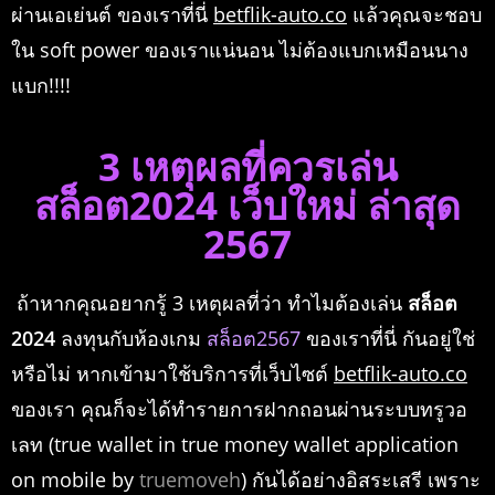
ผ่านเอเย่นต์ ของเราที่นี่
betflik-auto.co
แล้วคุณจะชอบ
ใน soft power ของเราแน่นอน ไม่ต้องแบกเหมือนนาง
แบก!!!!
3 เหตุผลที่ควรเล่น
สล็อต2024 เว็บใหม่ ล่าสุด
2567
ถ้าหากคุณอยากรู้ 3 เหตุผลที่ว่า ทำไมต้องเล่น
สล็อต
2024
ลงทุนกับห้องเกม
สล็อต2567
ของเราที่นี่ กันอยู่ใช่
หรือไม่ หากเข้ามาใช้บริการที่เว็บไซต์
betflik-auto.co
ของเรา คุณก็จะได้ทำรายการฝากถอนผ่านระบบทรูวอ
เลท (true wallet in true money wallet application
on mobile by
truemoveh
) กันได้อย่างอิสระเสรี เพราะ