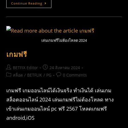
Continue Reading
เล่นเกมฟรีไม่ต้องโหลด 2024
เกมฟรี
BETFIX Editor
24 สิงหาคม 2024
สล็อต
/
BETFLIK
/
PG
0 Comments
เกมฟรี เกมออนไลน์ได้เงินจริง ทำเงินได้ เล่นเกม
สล็อตออนไลน์ 2024 เล่นเกมฟรีไม่ต้องโหลด ทาง
เข้าเล่นเกมออนไลน์ pc ฟรี 2567 โหลดเกมฟรี
android,iOS