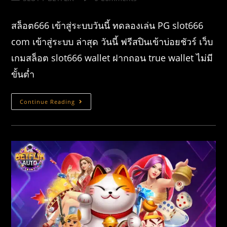
สล็อต666 เข้าสู่ระบบวันนี้ ทดลองเล่น PG slot666
com เข้าสู่ระบบ ล่าสุด วันนี้ ฟรีสปินเข้าบ่อยชัวร์ เว็บ
เกมสล็อต slot666 wallet ฝากถอน true wallet ไม่มี
ขั้นต่ำ
Continue Reading