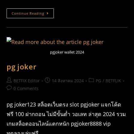
Continue Reading
pgjoker wallet 2024
pg joker
BETFIX Editor
14 สิงหาคม 2024
PG
/
BETFLIK
0 Comments
pg joker123 สล็อตเว็บตรง slot pgjoker แจกโค้ด
ฟรี 100 ฝากถอน ไม่มีขั้นต่ำ วอเลท ล่าสุด 2024 รวม
เกมสล็อตออนไลน์แตกหนัก pgjoker8888 vip
ทดลองเล่นฟรี