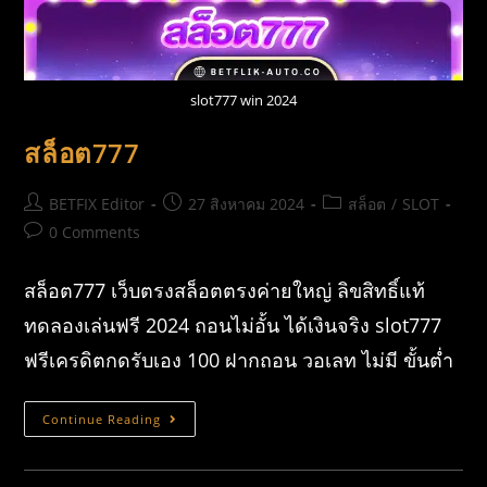
slot777 win 2024
สล็อต777
BETFIX Editor
27 สิงหาคม 2024
สล็อต
/
SLOT
0 Comments
สล็อต777 เว็บตรงสล็อตตรงค่ายใหญ่ ลิขสิทธิ์แท้
ทดลองเล่นฟรี 2024 ถอนไม่อั้น ได้เงินจริง slot777
ฟรีเครดิตกดรับเอง 100 ฝากถอน วอเลท ไม่มี ขั้นต่ำ
Continue Reading