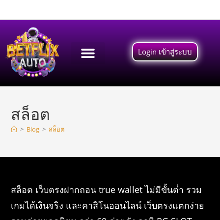
Login เข้าสู่ระบบ
สล็อต
>
Blog
>
สล็อต
สล็อต เว็บตรงฝากถอน true wallet ไม่มีขั้นต่ํา รวม
เกมได้เงินจริง และคาสิโนออนไลน์ เว็บตรงแตกง่าย