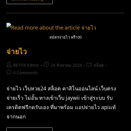
สมัครจ่ายไว ฟรี100
จ่ายไว
BETFIX Editor
24 สิงหาคม 2024
สล็อต
0 Comments
จ่ายไว เว็บหวย24 สล็อต คาสิโนออนไลน์ เว็บตรง
จ่ายเร็ว ไม่อั้น ทางเข้าเว็บ jaywii เข้าสู่ระบบ รับ
เครดิตฟรีกดรับเอง ที่มาพร้อม แอปจ่ายไว apiแท้
จากนอก