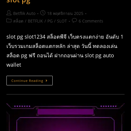
Betflik Auto
18 พฤศจิกายน 2025
สล็อต
/
BETFLIK
/
PG
/
SLOT
6 Comments
slot pg slot1234 สล็อตพีจี เว็บตรงแตกง่าย อันดับ 1
เว็บรวมเกมสล็อตแตกหลัก ล่าสุด วันนี้ ทดลองเล่น
สล็อต pg ฟรี ถอนได้ ฝากถอนผ่าน slot pg auto
wallet
Continue Reading