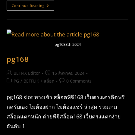
Continue Reading
pg1688th 2024
pg168
BETFIX Editor
15 สิงหาคม 2024
PG
/
BETFLIK
/
สล็อต
0 Comments
pg168 slot ทางเข้า สล็อตพีจี168 เว็บตรงเครดิตฟรี
กดรับเอง ไม่ต้องฝาก ไม่ต้องแชร์ ล่าสุด รวมเกม
สล็อตแตกหนัก ค่ายพีจีสล็อต168 เว็บตรงแตกง่าย
อันดับ 1