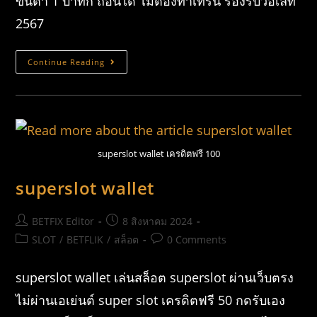
ขั้นต่ำ 1 บาทก็ ถอนได้ ไม่ต้องทำเทิร์น รองรับวอเลท
2567
Continue Reading
superslot wallet เครดิตฟรี 100
superslot wallet
BETFIX Editor
8 สิงหาคม 2024
SLOT
/
BETFLIK
/
สล็อต
0 Comments
superslot wallet เล่นสล็อต superslot ผ่านเว็บตรง
ไม่ผ่านเอเย่นต์ super slot เครดิตฟรี 50 กดรับเอง