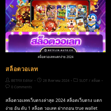
สล็อตวอเลทแตกง่าย 2024
สล็อตวอเลท
BETFIX Editor
28 สิงหาคม 2024
SLOT
/
สล็อต
0 Comments
สล็อตวอเลทเว็บตรงล่าสุด 2024 สล็อตเว็บตรง แตก
ง่าย อัน ดับ 1 สล็อต วอเลท ฝากถอน true wallet