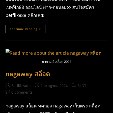
เบทฟิก88 ออนไลน์ ฝาก-ถอนauto สนใจสมัคร
betflik888 คลิกเลย!
Continue Reading
นากาเวย์ สล็อต 2024
nagaway สล็อต
Betflik Auto
2 กรกฎาคม 2024
SLOT
0 Comments
nagaway สล็อต ทดลอง nagaway เว็บตรง สล็อต