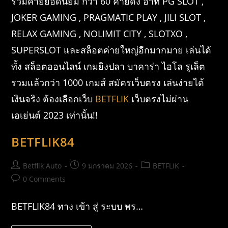
รวมค่ายยอดนิยม กว่า 60 ค่ายดัง อาทิ PG SLOT ,
JOKER GAMING , PRAGMATIC PLAY , JILI SLOT ,
RELAX GAMING , NOLIMIT CITY , SLOTXO ,
SUPERSLOT และสล็อตค่ายใหญ่อีกมากมาย เล่นได้
ทั้ง สล็อตออนไลน์ เกมยิงปลา บาคาร่า ไฮโล รูเล็ต
รวมแล้วกว่า 1000 เกมส์ สมัครเว็บตรง เล่นง่ายได้
เงินจริง ต้องเลือกเว็บ
BETFLIK
เว็บตรงไม่ผ่าน
เอเย่นต์ 2023 เท่านั้น!!
BETFLIK84
Betflik Auto
9 มกราคม 2026
BETFLIK
0 Comments
BETFLIK84 ทาง เข้า สู่ ระบบ พร…