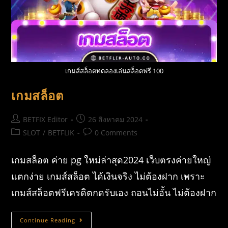
เกมส์สล็อตทดลองเล่นสล็อตฟรี 100
เกมสล็อต
BETFIX Editor
26 สิงหาคม 2024
SLOT
/
BETFLIK
0 Comments
เกมสล็อต ค่าย pg ใหม่ล่าสุด2024 เว็บตรงค่ายใหญ่
แตกง่าย เกมส์สล็อต ได้เงินจริง ไม่ต้องฝาก เพราะ
เกมส์สล็อตฟรีเครดิตกดรับเอง ถอนไม่อั้น ไม่ต้องฝาก
Continue Reading